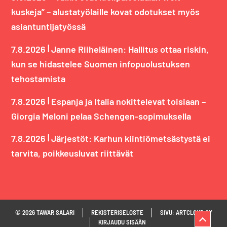
kuskeja” – alustatyölaille kovat odotukset myös
asiantuntijatyössä
|
7.8.2026
Janne Riiheläinen: Hallitus ottaa riskin,
kun se hidastelee Suomen infopuolustuksen
tehostamista
|
7.8.2026
Espanja ja Italia nokittelevat toisiaan –
Giorgia Meloni pelaa Schengen-sopimuksella
|
7.8.2026
Järjestöt: Karhun kiintiömetsästystä ei
tarvita, poikkeusluvat riittävät
© 2026 TAWAR SALARI
REKISTERISELOSTE
SIVU: ARTCLOUD OY
KIRJAUDU SISÄÄN