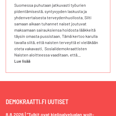
Suomessa puhutaan jatkuvasti työurien
pidentämisestä, syntyvyyden laskusta ja
yhdenvertaisesta terveydenhuollosta. Silti
samaan aikaan tuhannet naiset joutuvat
maksamaan sairauksiensa hoidosta lääkkeitä
täysin omasta pussistaan. Tämä kertoo karulla
tavalla siitä, että naisten terveyttä ei vieläkään
oteta vakavasti. Sosialidemokraattisten
Naisten aloitteessa vaaditaan, että…
Lue lisää
DEMOKRAATTI.FI UUTISET
|
8.8.2026
“Tulkit ovat kielipalvelualan wolt-