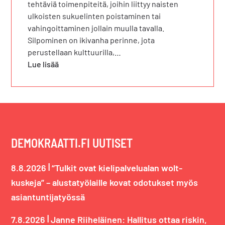
tehtäviä toimenpiteitä, joihin liittyy naisten
ulkoisten sukuelinten poistaminen tai
vahingoittaminen jollain muulla tavalla.
Silpominen on ikivanha perinne, jota
perustellaan kulttuurilla,…
Lue lisää
DEMOKRAATTI.FI UUTISET
|
8.8.2026
“Tulkit ovat kielipalvelualan wolt-
kuskeja” – alustatyölaille kovat odotukset myös
asiantuntijatyössä
|
7.8.2026
Janne Riiheläinen: Hallitus ottaa riskin,