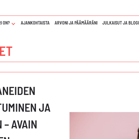
I ON?
NÄYTÄ
AJANKOHTAISTA
ARVONI JA PÄÄMÄÄRÄNI
JULKAISUT JA BLOG
TAI
PIILOTA
"KUKA
ET
TAWAR
SALARI
ON?"
ALAVALIKKO
ANEIDEN
TUMINEN JA
 – AVAIN