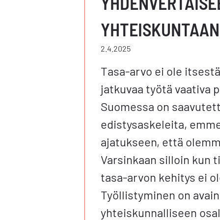
YHDENVERTAISE
YHTEISKUNTAA
2.4.2025
Tasa-arvo ei ole itsest
jatkuvaa työtä vaativa 
Suomessa on saavutett
edistysaskeleita, emme
ajatukseen, että olemme
Varsinkaan silloin kun 
tasa-arvon kehitys ei ol
Työllistyminen on avain
yhteiskunnalliseen osa