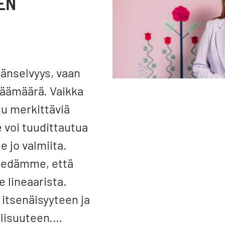
EN
N
äänselvyys, vaan
päämäärä. Vaikka
u merkittäviä
 voi tuudittautua
 jo valmiita.
tiedämme, että
e lineaarista.
 itsenäisyyteen ja
llisuuteen.…