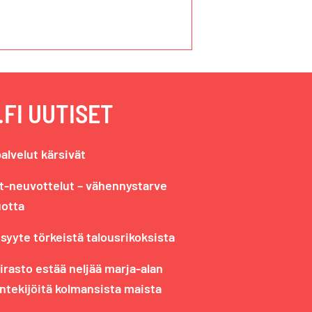
FI UUTISET
palvelut kärsivät
yt-neuvottelut – vähennystarve
uotta
 syyte törkeistä talousrikoksista
asto estää neljää marja-alan
ntekijöitä kolmansista maista