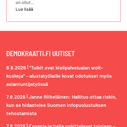
on ollut…
Lue lisää
DEMOKRAATTI.FI UUTISET
|
8.8.2026
“Tulkit ovat kielipalvelualan wolt-
kuskeja” – alustatyölaille kovat odotukset myös
asiantuntijatyössä
|
7.8.2026
Janne Riiheläinen: Hallitus ottaa riskin,
kun se hidastelee Suomen infopuolustuksen
tehostamista
|
7.8.2026
Espanja ja Italia nokittelevat toisiaan –