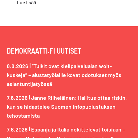
Lue lisää
DEMOKRAATTI.FI UUTISET
|
8.8.2026
“Tulkit ovat kielipalvelualan wolt-
kuskeja” – alustatyölaille kovat odotukset myös
asiantuntijatyössä
|
7.8.2026
Janne Riiheläinen: Hallitus ottaa riskin,
kun se hidastelee Suomen infopuolustuksen
tehostamista
|
7.8.2026
Espanja ja Italia nokittelevat toisiaan –