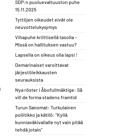
SDP:n puoluevaltuuston puhe
15.11.2025
Tyttöjen oikeudet eivät ole
neuvottelukysymys
Vihapuhe kriittisellä tasolla –
Missä on hallituksen vastuu?
Lapsella on oikeus olla lapsi !
Demarinaiset varoittavat
järjestöleikkausten
seurauksista
n
Nya röster i Åbofullmäktige: Så
vill de forma stadens framtid
Turun Sanomat: Turkulainen
poliitikko ja kätilö: ”Kyllä
kunniaväkivallalle nyt vain pitää
tehdä jotain”