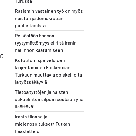
Turussa
Rasismin vastainen työ on myös
naisten ja demokratian
puolustamista
Pelkästään kansan
tyytymättömyys ei riitä Iranin
hallinnon kaatumiseen
at
Kotoutumispalveluiden
laajentaminen koskemaan
Turkuun muuttavia opiskelijoita
ja työssäkäyviä
Tietoa tyttöjen ja naisten
sukuelinten silpomisesta on yhä
lisättävä!
Iranin tilanne ja
mielenosoitukset/ Tutkan
haastattelu