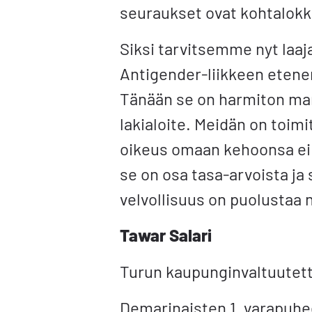
seuraukset ovat kohtalokk
Siksi tarvitsemme nyt laaja
Antigender-liikkeen etene
Tänään se on harmiton mar
lakialoite. Meidän on toim
oikeus omaan kehoonsa ei 
se on osa tasa-arvoista ja 
velvollisuus on puolustaa n
Tawar Salari
Turun kaupunginvaltuutettu
Demarinaisten 1. varapuhe