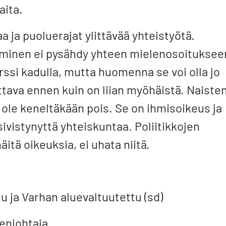
aita.
a ja puoluerajat ylittävää yhteistyötä.
minen ei pysähdy yhteen mielenosoituksee
ssi kadulla, mutta huomenna se voi olla jo
ittava ennen kuin on liian myöhäistä. Naiste
ole keneltäkään pois. Se on ihmisoikeus ja
sivistynyttä yhteiskuntaa. Poliitikkojen
äitä oikeuksia, ei uhata niitä.
 ja Varhan aluevaltuutettu (sd)
enjohtaja