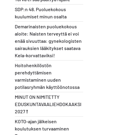
SDP:n 48. Puoluekokous
kuulumiset minun osalta
Demarinaisten puoluekokous
aloite: Naisten terveyttä ei voi
enää sivuuttaa: gynekologisten
sairauksien lääkitykset saatava
Kela-korvattaviksi!
Hoitohenkilöstön
perehdyttämisen
varmistaminen uuden
potilasryhmän käyttöönotossa
MINUT ON NIMITETTY
EDUSKUNTAVAALIEHDOKAAKSI
2027 ❗️
KOTO-ajan jälkeisen
koulutuksen turvaaminen