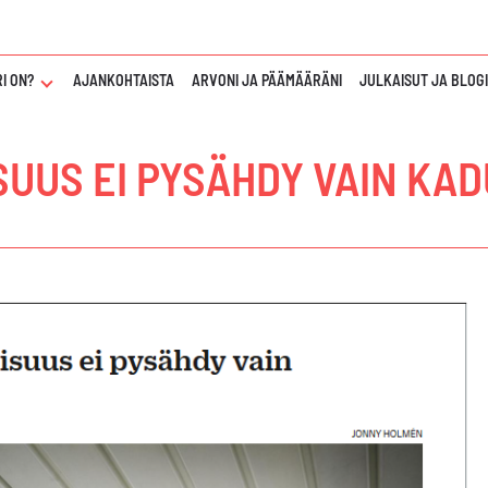
I ON?
NÄYTÄ
AJANKOHTAISTA
ARVONI JA PÄÄMÄÄRÄNI
JULKAISUT JA BLOG
TAI
PIILOTA
"KUKA
UUS EI PYSÄHDY VAIN KA
TAWAR
SALARI
ON?"
ALAVALIKKO