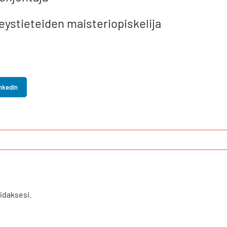
veystieteiden maisteriopiskelija
nkedIn
daksesi.