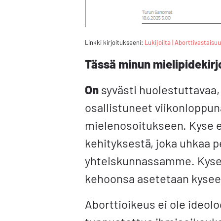
Linkki kirjoitukseeni:
Lukijoilta | Aborttivastais
Tässä minun mielipidekirj
On
syvästi huolestuttavaa,
osallistuneet viikonloppun
mielenosoitukseen. Kyse e
kehityksestä, joka uhkaa p
yhteiskunnassamme. Kyse o
kehoonsa asetetaan kysee
Aborttioikeus ei ole ideolo