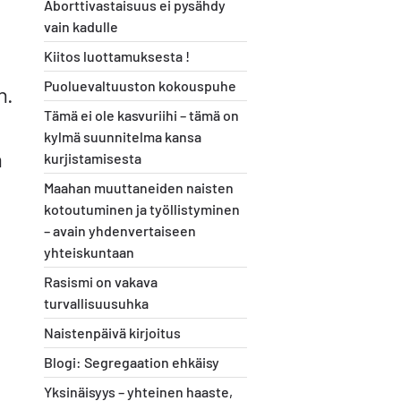
Aborttivastaisuus ei pysähdy
vain kadulle
Kiitos luottamuksesta !
Puoluevaltuuston kokouspuhe
n.
Tämä ei ole kasvuriihi – tämä on
kylmä suunnitelma kansa
n
kurjistamisesta
Maahan muuttaneiden naisten
kotoutuminen ja työllistyminen
– avain yhdenvertaiseen
yhteiskuntaan
Rasismi on vakava
turvallisuusuhka
Naistenpäivä kirjoitus
Blogi: Segregaation ehkäisy
Yksinäisyys – yhteinen haaste,