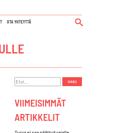
IT
OTA YHTEYTTÄ
DULLE
Hae:
VIIMEISIMMÄT
ARTIKKELIT
Turva ei saa päättyä rajalle