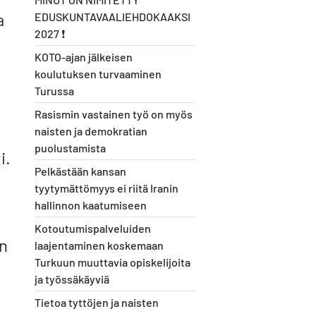
a
EDUSKUNTAVAALIEHDOKAAKSI
2027 ❗️
KOTO-ajan jälkeisen
koulutuksen turvaaminen
Turussa
Rasismin vastainen työ on myös
naisten ja demokratian
puolustamista
i.
Pelkästään kansan
.
tyytymättömyys ei riitä Iranin
hallinnon kaatumiseen
Kotoutumispalveluiden
en
laajentaminen koskemaan
Turkuun muuttavia opiskelijoita
ja työssäkäyviä
Tietoa tyttöjen ja naisten