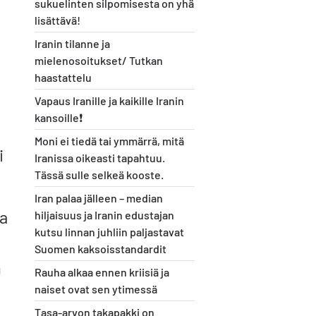
sukuelinten silpomisesta on yhä
lisättävä!
Iranin tilanne ja
mielenosoitukset/ Tutkan
haastattelu
Vapaus Iranille ja kaikille Iranin
kansoille❗️
Moni ei tiedä tai ymmärrä, mitä
i
Iranissa oikeasti tapahtuu.
Tässä sulle selkeä kooste.
Iran palaa jälleen – median
sa
hiljaisuus ja Iranin edustajan
kutsu linnan juhliin paljastavat
Suomen kaksoisstandardit
n
Rauha alkaa ennen kriisiä ja
naiset ovat sen ytimessä
Tasa-arvon takapakki on