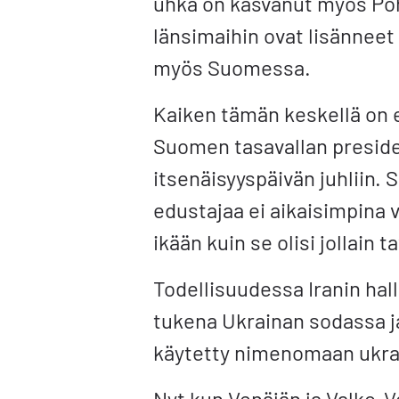
uhka on kasvanut myös Poh
länsimaihin ovat lisänneet 
myös Suomessa.
Kaiken tämän keskellä on e
Suomen tasavallan presiden
itsenäisyyspäivän juhliin. 
edustajaa ei aikaisimpina 
ikään kuin se olisi jollain 
Todellisuudessa Iranin hal
tukena Ukrainan sodassa ja 
käytetty nimenomaan ukrain
Nyt kun Venäjän ja Valko-V