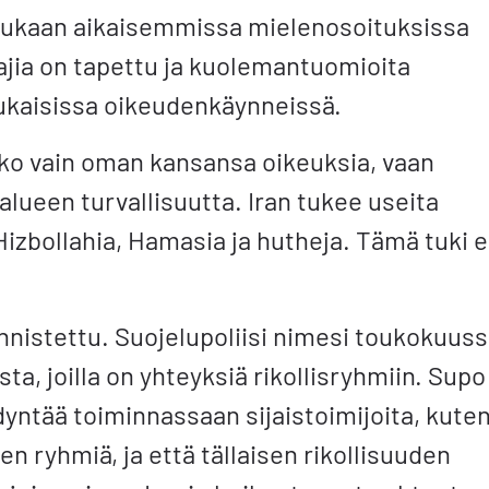
mukaan aikaisemmissa mielenosoituksissa
ajia on tapettu ja kuolemantuomioita
kaisissa oikeudenkäynneissä.
riko vain oman kansansa oikeuksia, vaan
 alueen turvallisuutta. Iran tukee useita
 Hizbollahia, Hamasia ja hutheja. Tämä tuki e
nistettu. Suojelupoliisi nimesi toukokuus
ista, joilla on yhteyksiä rikollisryhmiin. Supo
dyntää toiminnassaan sijaistoimijoita, kute
en ryhmiä, ja että tällaisen rikollisuuden