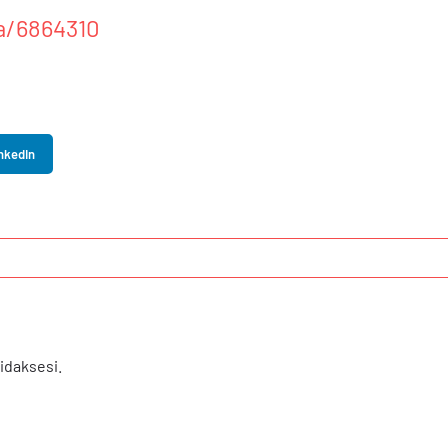
ta/6864310
nkedIn
daksesi.