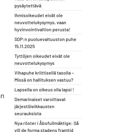
pysäytettävä
Ihmisoikeudet eivät ole
neuvottelukysymys, vaan
hyvinvointivaltion perusta!
SDP:n puoluevaltuuston puhe
15.11.2025
Tyttöjen oikeudet eivät ole
neuvottelukysymys
,
Vihapuhe kriittisellä tasolla –
Missä on hallituksen vastuu?
Lapsella on oikeus olla lapsi !
än
Demarinaiset varoittavat
järjestöleikkausten
seurauksista
Nya röster i Åbofullmäktige: Så
vill de forma stadens framtid