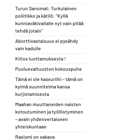
Turun Sanomat: Turkulainen
poliitikko ja kätilö: ”Kyllä
kunniaväkivallalle nyt vain pitää
tehdä jotain”
Aborttivastaisuus ei pysähdy
vain kadulle
Kiitos luottamuksesta !
Puoluevaltuuston kokouspuhe
Tämä ei ole kasvuriihi – tämä on
kylmä suunnitelma kansa
kurjistamisesta
Maahan muuttaneiden naisten
kotoutuminen ja työllistyminen
– avain yhdenvertaiseen
yhteiskuntaan
Rasismi on vakava