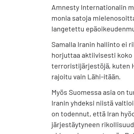
Amnesty Internationalin 
monia satoja mielenosoitt
langetettu epäoikeudenmu
Samalla Iranin hallinto ei 
horjuttaa aktiivisesti koko
terroristijärjestöjä, kuten
rajoitu vain Lähi-itään.
Myös Suomessa asia on tun
Iranin yhdeksi niistä valtio
on todennut, että Iran hyö
järjestäytyneen rikollisuud