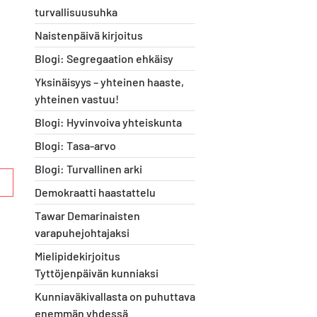
turvallisuusuhka
Naistenpäivä kirjoitus
Blogi: Segregaation ehkäisy
Yksinäisyys – yhteinen haaste,
yhteinen vastuu!
Blogi: Hyvinvoiva yhteiskunta
Blogi: Tasa-arvo
Blogi: Turvallinen arki
Demokraatti haastattelu
Tawar Demarinaisten
varapuhejohtajaksi
Mielipidekirjoitus
Tyttöjenpäivän kunniaksi
Kunniaväkivallasta on puhuttava
enemmän yhdessä