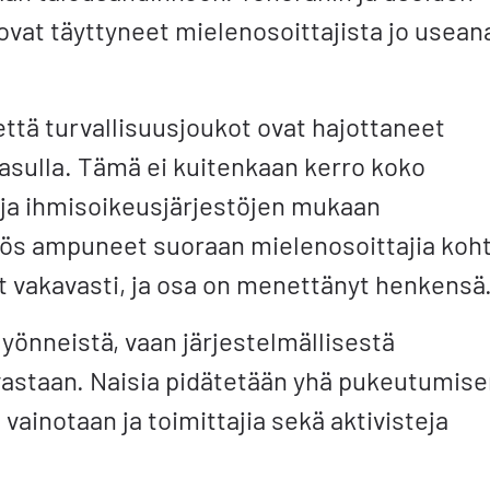
vat täyttyneet mielenosoittajista jo usean
että turvallisuusjoukot ovat hajottaneet
asulla. Tämä ei kuitenkaan kerro koko
 ja ihmisoikeusjärjestöjen mukaan
yös ampuneet suoraan mielenosoittajia koht
 vakavasti, ja osa on menettänyt henkensä
ilyönneistä, vaan järjestelmällisestä
vastaan. Naisia pidätetään yhä pukeutumis
vainotaan ja toimittajia sekä aktivisteja