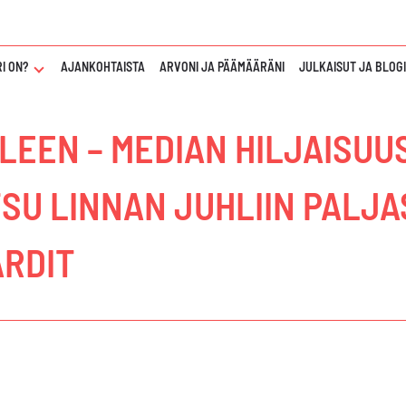
I ON?
NÄYTÄ
AJANKOHTAISTA
ARVONI JA PÄÄMÄÄRÄNI
JULKAISUT JA BLOG
TAI
PIILOTA
"KUKA
LEEN – MEDIAN HILJAISUUS
TAWAR
SALARI
ON?"
ALAVALIKKO
SU LINNAN JUHLIIN PALJ
RDIT