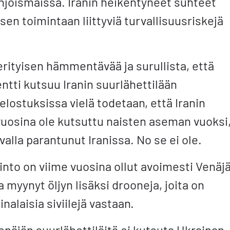
joismaissa. Iranin heikentyneet suhteet
sen toimintaan liittyviä turvallisuusriskejä
rityisen hämmentävää ja surullista, että
tti kutsuu Iranin suurlähettilään
Selostuksissa vielä todetaan, että Iranin
vuosina ole kutsuttu naisten aseman vuoksi
tavalla parantunut Iranissa. No se ei ole.
linto on viime vuosina ollut avoimesti Venäj
myynyt öljyn lisäksi drooneja, joita on
alaisia siviilejä vastaan.
enäjän suurlähettiläitä ei kutsuta Ukrainan