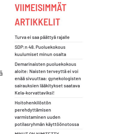
VIIMEISIMMÄT
ARTIKKELIT
Turva ei saa päättyä rajalle
SDP:n 48. Puoluekokous
kuulumiset minun osalta
Demarinaisten puoluekokous
aloite: Naisten terveyttä ei voi
ä
enää sivuuttaa: gynekologisten
sairauksien lääkitykset saatava
Kela-korvattaviksi!
a
Hoitohenkilöstön
perehdyttämisen
varmistaminen uuden
potilasryhmän käyttöönotossa
MINUT ON NIMITETTY