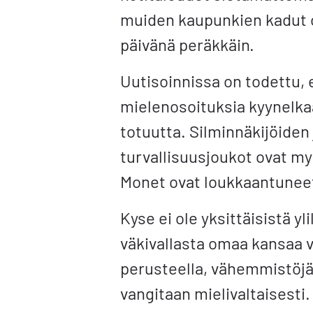
muiden kaupunkien kadut o
päivänä peräkkäin.
Uutisoinnissa on todettu, 
mielenosoituksia kyynelka
totuutta. Silminnäkijöiden
turvallisuusjoukot ovat m
Monet ovat loukkaantuneet
Kyse ei ole yksittäisistä yl
väkivallasta omaa kansaa 
perusteella, vähemmistöjä 
vangitaan mielivaltaisesti.