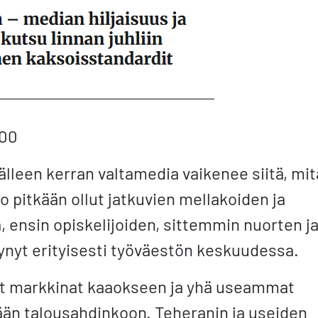
.00
 jälleen kerran valtamedia vaikenee siitä, mit
o pitkään ollut jatkuvien mellakoiden ja
 ensin opiskelijoiden, sittemmin nuorten j
tynyt erityisesti työväestön keskuudessa.
anut markkinat kaaokseen ja yhä useammat
än talousahdinkoon. Teheranin ja useiden