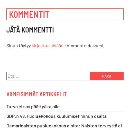
KOMMENTIT
JÄTÄ KOMMENTTI
Sinun täytyy
kirjautua sisään
kommentoidaksesi.
Hae:
VIIMEISIMMÄT ARTIKKELIT
Turva ei saa päättyä rajalle
SDP:n 48. Puoluekokous kuulumiset minun osalta
Demarinaisten puoluekokous aloite: Naisten terveyttä ei