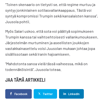
“Toinen skenaario on tietysti se, että regime murtuu ja
syntyy jonkinlainen sotilasvallankaappaus. Tästä voi
syntyä kompromissi Trumpin sekä kansalaisten kanssa”,
Juusola pohtii.
Myös Salari uskoo, että sota voi päättyä sopimukseen
Trumpin kanssa tai vaihtoehtoisesti vallankumoukseen.
Järjestelmän murtuminen ja aseellisten joukkojen
vastakkainasettelu voisi Juusolan mukaan johtaa jopa
sisällissotaan sekä Iranin hajoamiseen.
“Mahdotonta sanoa vielä tässä vaiheessa, mikä on
todennäköisintä”, Juusola toteaa.
JAA TÄMÄ ARTIKKELI
Facebook
Twitter
LinkedIn