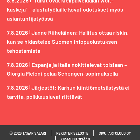
8.8.2026
“Tulkit ovat kielipalvelualan wolt-
kuskeja” – alustatyölaille kovat odotukset myös
asiantuntijatyössä
|
7.8.2026
Janne Riiheläinen: Hallitus ottaa riskin,
kun se hidastelee Suomen infopuolustuksen
tehostamista
|
7.8.2026
Espanja ja Italia nokittelevat toisiaan –
Giorgia Meloni pelaa Schengen-sopimuksella
|
7.8.2026
Järjestöt: Karhun kiintiömetsästystä ei
tarvita, poikkeusluvat riittävät
© 2026 TAWAR SALARI
REKISTERISELOSTE
SIVU: ARTCLOUD OY
KIRJAUDU SISÄÄN