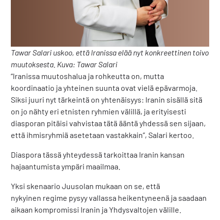
Tawar Salari uskoo, että Iranissa elää nyt konkreettinen toivo
muutoksesta. Kuva: Tawar Salari
“Iranissa muutoshalua ja rohkeutta on, mutta
koordinaatio ja yhteinen suunta ovat vielä epävarmoja.
Siksi juuri nyt tärkeintä on yhtenäisyys: Iranin sisällä sitä
on jo nähty eri etnisten ryhmien välillä, ja erityisesti
diasporan pitäisi vahvistaa tätä ääntä yhdessä sen sijaan,
että ihmisryhmiä asetetaan vastakkain”, Salari kertoo.
Diaspora tässä yhteydessä tarkoittaa Iranin kansan
hajaantumista ympäri maailmaa.
Yksi skenaario Juusolan mukaan on se, että
nykyinen regime pysyy vallassa heikentyneenä ja saadaan
aikaan kompromissi Iranin ja Yhdysvaltojen välille.