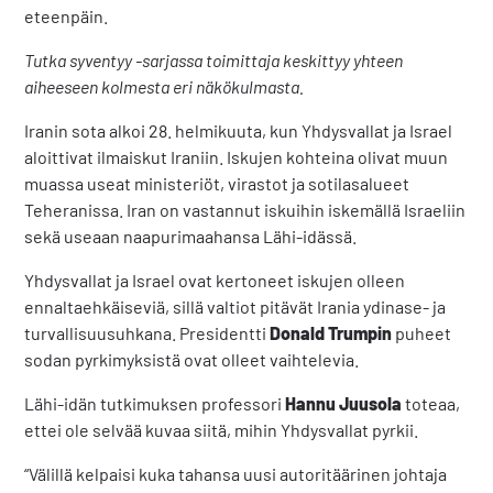
eteenpäin.
Tutka syventyy -sarjassa toimittaja keskittyy yhteen
aiheeseen kolmesta eri näkökulmasta.
Iranin sota alkoi 28. helmikuuta, kun Yhdysvallat ja Israel
aloittivat ilmaiskut Iraniin. Iskujen kohteina olivat muun
muassa useat ministeriöt, virastot ja sotilasalueet
Teheranissa. Iran on vastannut iskuihin iskemällä Israeliin
sekä useaan naapurimaahansa Lähi-idässä.
Yhdysvallat ja Israel ovat kertoneet iskujen olleen
ennaltaehkäiseviä, sillä valtiot pitävät Irania ydinase- ja
turvallisuusuhkana. Presidentti
Donald Trumpin
puheet
sodan pyrkimyksistä ovat olleet vaihtelevia.
Lähi-idän tutkimuksen professori
Hannu Juusola
toteaa,
ettei ole selvää kuvaa siitä, mihin Yhdysvallat pyrkii.
“Välillä kelpaisi kuka tahansa uusi autoritäärinen johtaja