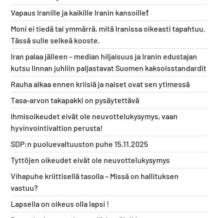
Vapaus Iranille ja kaikille Iranin kansoille❗️
Moni ei tiedä tai ymmärrä, mitä Iranissa oikeasti tapahtuu.
Tässä sulle selkeä kooste.
Iran palaa jälleen – median hiljaisuus ja Iranin edustajan
kutsu linnan juhliin paljastavat Suomen kaksoisstandardit
Rauha alkaa ennen kriisiä ja naiset ovat sen ytimessä
Tasa-arvon takapakki on pysäytettävä
Ihmisoikeudet eivät ole neuvottelukysymys, vaan
hyvinvointivaltion perusta!
SDP:n puoluevaltuuston puhe 15.11.2025
Tyttöjen oikeudet eivät ole neuvottelukysymys
Vihapuhe kriittisellä tasolla – Missä on hallituksen
vastuu?
Lapsella on oikeus olla lapsi !