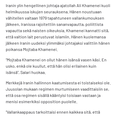
Iranin ylin hengellinen johtaja ajatollah Ali Khamenei kuoli
helmikuussa iskujen seurauksena. Hänen noustuaan
vähitellen valtaan 1979 tapahtuneen vallankumouksen
jälkeen, Iranissa rajoitettiin sananvapautta, poliittista
vapautta sekä naisten oikeuksia. Khamenei kannatti sitä,
että valtion lait perustuvat islamiin. Hänen kuolemansa
jälkeen Iranin uudeksi ylimmäksi johtajaksi valittiin hänen
poikansa Mojtaba Khamenei.
“Mojtaba Khamenei on ollut hänen isänsä vasen käsi. En
usko, enkä ole kuullut, että hän olisi erilainen kuin
isänsä”, Salari huokaa.
Merkkejä Iranin hallinnon kaatumisesta ei toistaiseksi ole.
Juusolan mukaan regimen murtumiseen vaadittaisiin se,
että osa regimen sisällä kääntyisi toisiaan vastaan ja
menisi esimerkiksi opposition puolelle.
“Vallankaappaus tarkoittaisi ennen kaikkea sitä, että