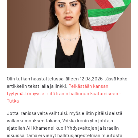
Olin tutkan haastattelussa jälleen 12.03.2026 tässä koko
artikkelin teksti alla ja linkki:
Pelkästään kansan
tyytymättömyys ei riitä Iranin hallinnon kaatumiseen –
Tutka
Jotta Iranissa valta vaihtuisi, myös eliitin pitäisi seistä
vallankumouksen takana. Vaikka Iranin ylin johtaja
ajatollah Ali Khamenei kuoli Yhdysvaltojen ja Israelin
iskuissa, tämä ei vienyt hallitusjärjestelmän muutosta