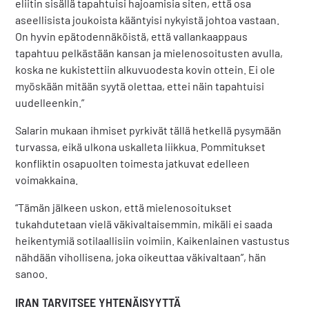
eliitin sisällä tapahtuisi hajoamisia siten, että osa
aseellisista joukoista kääntyisi nykyistä johtoa vastaan.
On hyvin epätodennäköistä, että vallankaappaus
tapahtuu pelkästään kansan ja mielenosoitusten avulla,
koska ne kukistettiin alkuvuodesta kovin ottein. Ei ole
myöskään mitään syytä olettaa, ettei näin tapahtuisi
uudelleenkin.”
Salarin mukaan ihmiset pyrkivät tällä hetkellä pysymään
turvassa, eikä ulkona uskalleta liikkua. Pommitukset
konfliktin osapuolten toimesta jatkuvat edelleen
voimakkaina.
“Tämän jälkeen uskon, että mielenosoitukset
tukahdutetaan vielä väkivaltaisemmin, mikäli ei saada
heikentymiä sotilaallisiin voimiin. Kaikenlainen vastustus
nähdään vihollisena, joka oikeuttaa väkivaltaan”, hän
sanoo.
IRAN TARVITSEE YHTENÄISYYTTÄ