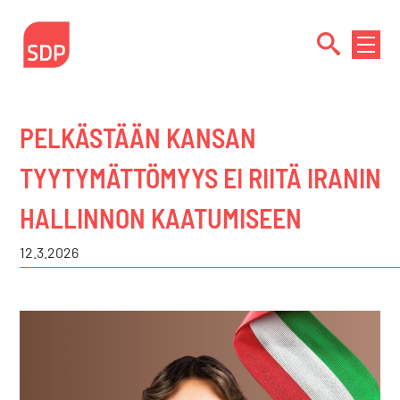
Siirry
sisältöön
NÄYTÄ
TAI
PIILOT
VALIK
PELKÄSTÄÄN KANSAN
TYYTYMÄTTÖMYYS EI RIITÄ IRANIN
HALLINNON KAATUMISEEN
12.3.2026