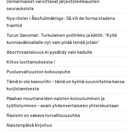
Demarinaiset varoittavat järjestöleikkausten
seurauksista
Nya röster i Åbofullmäktige: Så vill de forma stadens
framtid
Turun Sanomat: Turkulainen poliitikko ja kätilö: ”Kyllä
kunniaväkivallalle nyt vain pitää tehdä jotain”
Aborttivastaisuus ei pysähdy vain kadulle
Kiitos luottamuksesta !
Puoluevaltuuston kokouspuhe
Tämä ei ole kasvuriihi – tämä on kylmä suunnitelma kansa
kurjistamisesta
Maahan muuttaneiden naisten kotoutuminen ja
työllistyminen – avain yhdenvertaiseen yhteiskuntaan
Rasismi on vakava turvallisuusuhka
Naistenpäivä kirjoitus