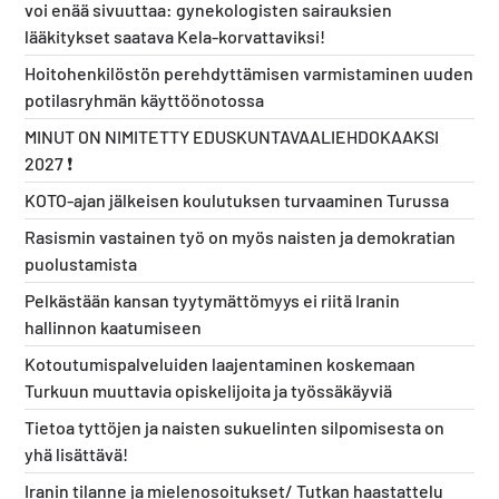
voi enää sivuuttaa: gynekologisten sairauksien
lääkitykset saatava Kela-korvattaviksi!
Hoitohenkilöstön perehdyttämisen varmistaminen uuden
potilasryhmän käyttöönotossa
MINUT ON NIMITETTY EDUSKUNTAVAALIEHDOKAAKSI
2027 ❗️
KOTO-ajan jälkeisen koulutuksen turvaaminen Turussa
Rasismin vastainen työ on myös naisten ja demokratian
puolustamista
Pelkästään kansan tyytymättömyys ei riitä Iranin
hallinnon kaatumiseen
Kotoutumispalveluiden laajentaminen koskemaan
Turkuun muuttavia opiskelijoita ja työssäkäyviä
Tietoa tyttöjen ja naisten sukuelinten silpomisesta on
yhä lisättävä!
Iranin tilanne ja mielenosoitukset/ Tutkan haastattelu