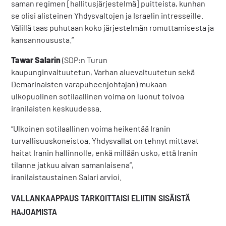
saman regimen [hallitusjärjestelmä] puitteista, kunhan
se olisi alisteinen Yhdysvaltojen ja Israelin intresseille.
Välillä taas puhutaan koko järjestelmän romuttamisesta ja
kansannoususta.”
Tawar Salarin
(SDP:n Turun
kaupunginvaltuutetun, Varhan aluevaltuutetun sekä
Demarinaisten varapuheenjohtajan) mukaan
ulkopuolinen sotilaallinen voima on luonut toivoa
iranilaisten keskuudessa.
“Ulkoinen sotilaallinen voima heikentää Iranin
turvallisuuskoneistoa. Yhdysvallat on tehnyt mittavat
haitat Iranin hallinnolle, enkä millään usko, että Iranin
tilanne jatkuu aivan samanlaisena”,
iranilaistaustainen Salari arvioi.
VALLANKAAPPAUS TARKOITTAISI ELIITIN SISÄISTÄ
HAJOAMISTA