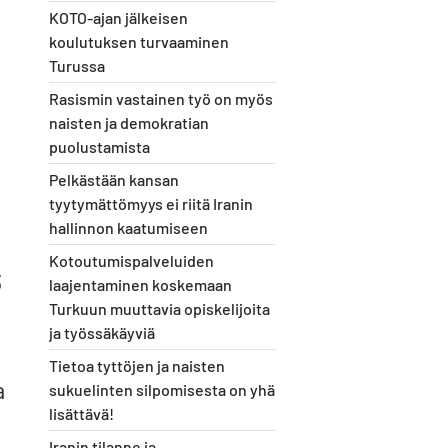
KOTO-ajan jälkeisen
koulutuksen turvaaminen
Turussa
Rasismin vastainen työ on myös
naisten ja demokratian
puolustamista
Pelkästään kansan
tyytymättömyys ei riitä Iranin
hallinnon kaatumiseen
Kotoutumispalveluiden
3
laajentaminen koskemaan
Turkuun muuttavia opiskelijoita
ja työssäkäyviä
Tietoa tyttöjen ja naisten
a
sukuelinten silpomisesta on yhä
lisättävä!
Iranin tilanne ja