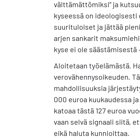
välttämättömiksi” ja kutsuu
kyseessä on ideologisesti o
suurituloiset ja jättää pieni
arjen sankarit maksumiehik
kyse ei ole säästämisestä 
Aloitetaan työelämästä. H
verovähennysoikeuden. Täl
mahdollisuuksia järjestäyt
000 euroa kuukaudessa ja
katoaa tästä 127 euroa vu
vaan selvä signaali siitä, e
eikä haluta kunnioittaa.