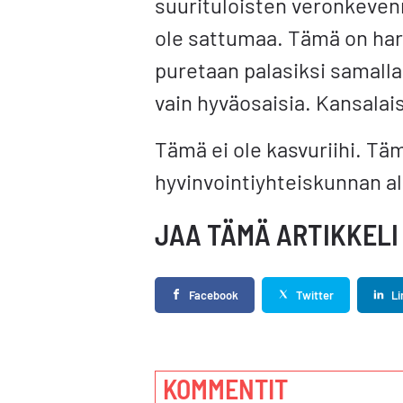
suurituloisten veronkevenn
ole sattumaa. Tämä on harki
puretaan palasiksi samalla
vain hyväosaisia. Kansalaise
Tämä ei ole kasvuriihi. T
hyvinvointiyhteiskunnan al
JAA TÄMÄ ARTIKKELI
Facebook
Twitter
Li
KOMMENTIT