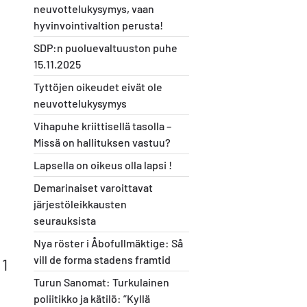
neuvottelukysymys, vaan
hyvinvointivaltion perusta!
SDP:n puoluevaltuuston puhe
15.11.2025
Tyttöjen oikeudet eivät ole
neuvottelukysymys
Vihapuhe kriittisellä tasolla –
Missä on hallituksen vastuu?
Lapsella on oikeus olla lapsi !
Demarinaiset varoittavat
järjestöleikkausten
seurauksista
Nya röster i Åbofullmäktige: Så
vill de forma stadens framtid
 1
Turun Sanomat: Turkulainen
poliitikko ja kätilö: ”Kyllä