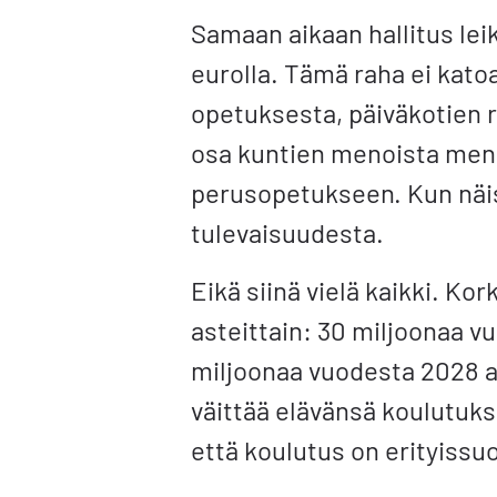
Samaan aikaan hallitus lei
eurolla. Tämä raha ei kato
opetuksesta, päiväkotien r
osa kuntien menoista mene
perusopetukseen. Kun näis
tulevaisuudesta.
Eikä siinä vielä kaikki. K
asteittain: 30 miljoonaa v
miljoonaa vuodesta 2028 a
väittää elävänsä koulutuks
että koulutus on erityissu