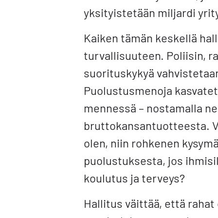
yksityistetään miljardi yrit
Kaiken tämän keskellä hall
turvallisuuteen. Poliisin, r
suorituskykyä vahvistetaan
Puolustusmenoja kasvateta
mennessä – nostamalla ne
bruttokansantuotteesta. V
olen, niin rohkenen kysymää
puolustuksesta, jos ihmisi
koulutus ja terveys?
Hallitus väittää, että rahat