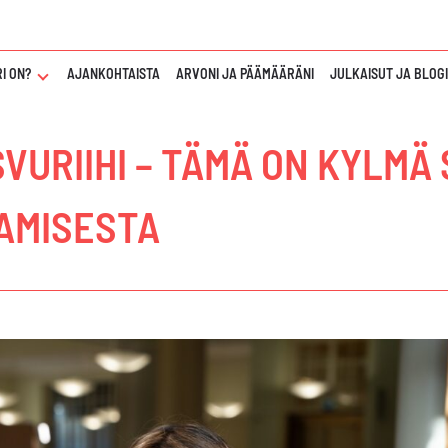
I ON?
NÄYTÄ
AJANKOHTAISTA
ARVONI JA PÄÄMÄÄRÄNI
JULKAISUT JA BLOG
TAI
PIILOTA
"KUKA
SVURIIHI – TÄMÄ ON KYLM
TAWAR
SALARI
ON?"
ALAVALIKKO
AMISESTA