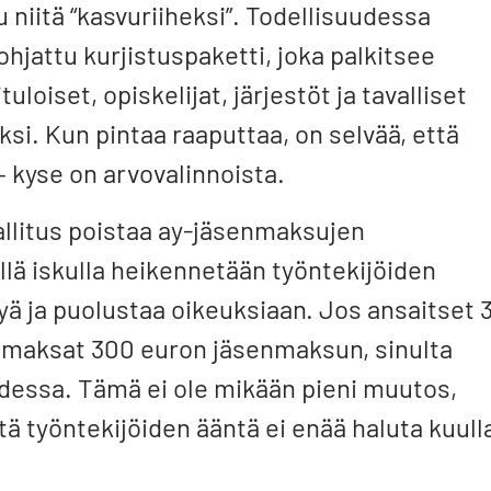
 niitä “kasvuriiheksi”. Todellisuudessa
hjattu kurjistuspaketti, joka palkitsee
tuloiset, opiskelijat, järjestöt ja tavalliset
si. Kun pintaa raaputtaa, on selvää, että
– kyse on arvovalinnoista.
allitus poistaa ay-jäsenmaksujen
lä iskulla heikennetään työntekijöiden
yä ja puolustaa oikeuksiaan. Jos ansaitset 
 maksat 300 euron jäsenmaksun, sinulta
odessa. Tämä ei ole mikään pieni muutos,
ttä työntekijöiden ääntä ei enää haluta kuull