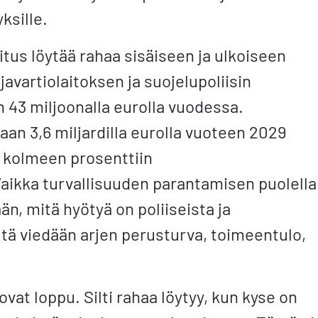
yksille.
itus löytää rahaa sisäiseen ja ulkoiseen
ajavartiolaitoksen ja suojelupoliisin
 43 miljoonalla eurolla vuodessa.
an 3,6 miljardilla eurolla vuoteen 2029
 kolmeen prosenttiin
aikka turvallisuuden parantamisen puolella
n, mitä hyötyä on poliiseista ja
ltä viedään arjen perusturva, toimeentulo,
 ovat loppu. Silti rahaa löytyy, kun kyse on