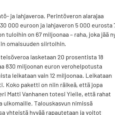
ö- ja lahjaveroa. Perintöveron alarajaa
30 000 euroon ja lahjaveron 5 000 eurosta 
n tuloihin on 67 miljoonaa – raha, joka jää n
iin omaisuuden siirtoihin.
 yhteisöveroa lasketaan 20 prosentista 18
taa 830 miljoonan euron verohelpotusta
tuista leikataan vain 12 miljoonaa. Leikataan
i. Koko paketti on niin räikeä, että jopa
ri Matti Vanhanen totesi Ylelle, että rahat
 ulkomaille. Talouskasvun nimissä
a yhteistä hyvää rapautetaan ja voitot