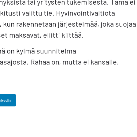
yksistä tai yritysten tukemisesta. Tämä ei
tusti valittu tie. Hyvinvointivaltiota
, kun rakennetaan järjestelmää, joka suojaa
t maksavat, eliitti kiittää.
ämä on kylmä suunnitelma
asajosta. Rahaa on, mutta ei kansalle.
nkedIn