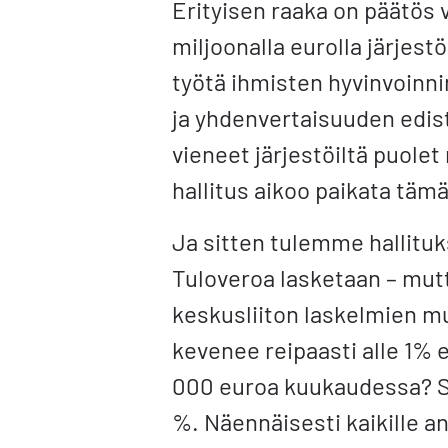
Erityisen raaka on päätö
miljoonalla eurolla järjest
työtä ihmisten hyvinvoinn
ja yhdenvertaisuuden edis
vieneet järjestöiltä puolet
hallitus aikoo paikata täm
Ja sitten tulemme hallitu
Tuloveroa lasketaan – mut
keskusliiton laskelmien m
kevenee reipaasti alle 1% 
000 euroa kuukaudessa? Saa
%. Näennäisesti kaikille a