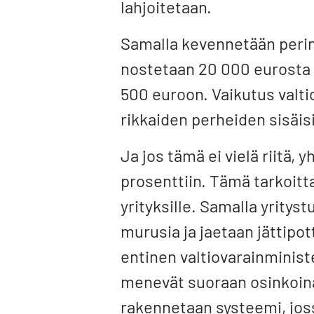
lahjoitetaan.
Samalla kevennetään perint
nostetaan 20 000 eurosta 
500 euroon. Vaikutus valtio
rikkaiden perheiden sisäis
Ja jos tämä ei vielä riitä,
prosenttiin. Tämä tarkoit
yrityksille. Samalla yritys
murusia ja jaetaan jättipott
entinen valtiovarainministe
menevät suoraan osinkoina
rakennetaan systeemi, joss