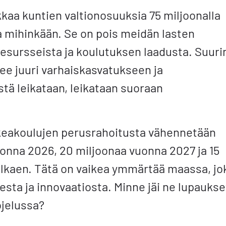
kkaa kuntien valtionosuuksia 75 miljoonalla
a mihinkään. Se on pois meidän lasten
esursseista ja koulutuksen laadusta. Suuri
e juuri varhaiskasvatukseen ja
tä leikataan, leikataan suoraan
orkeakoulujen perusrahoitusta vähennetään
uonna 2026, 20 miljoonaa vuonna 2027 ja 15
lkaen. Tätä on vaikea ymmärtää maassa, jo
esta ja innovaatiosta. Minne jäi ne lupaukse
ojelussa?