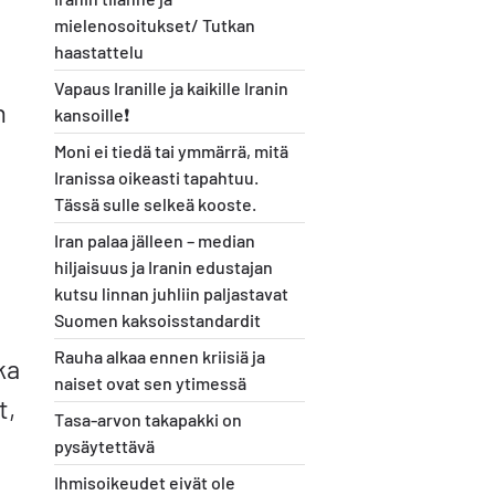
mielenosoitukset/ Tutkan
haastattelu
Vapaus Iranille ja kaikille Iranin
n
kansoille❗️
Moni ei tiedä tai ymmärrä, mitä
Iranissa oikeasti tapahtuu.
Tässä sulle selkeä kooste.
Iran palaa jälleen – median
hiljaisuus ja Iranin edustajan
kutsu linnan juhliin paljastavat
Suomen kaksoisstandardit
Rauha alkaa ennen kriisiä ja
ka
naiset ovat sen ytimessä
t,
Tasa-arvon takapakki on
pysäytettävä
Ihmisoikeudet eivät ole