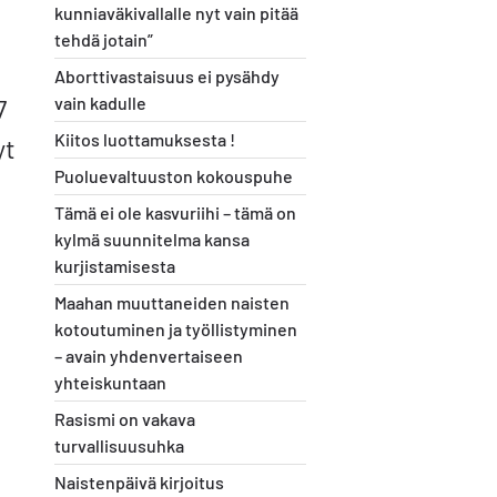
kunniaväkivallalle nyt vain pitää
tehdä jotain”
Aborttivastaisuus ei pysähdy
7
vain kadulle
Kiitos luottamuksesta !
yt
Puoluevaltuuston kokouspuhe
Tämä ei ole kasvuriihi – tämä on
kylmä suunnitelma kansa
kurjistamisesta
Maahan muuttaneiden naisten
kotoutuminen ja työllistyminen
– avain yhdenvertaiseen
yhteiskuntaan
Rasismi on vakava
turvallisuusuhka
Naistenpäivä kirjoitus