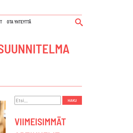
IT
OTA YHTEYTTÄ
Ä SUUNNITELMA
Hae:
VIIMEISIMMÄT