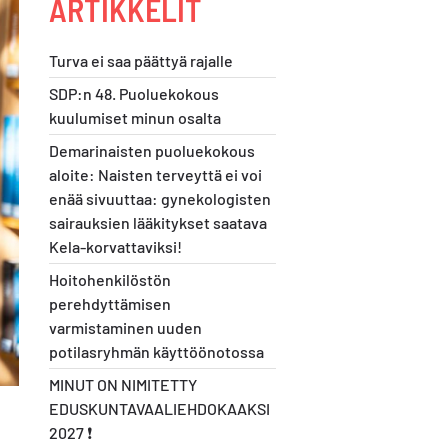
ARTIKKELIT
Turva ei saa päättyä rajalle
SDP:n 48. Puoluekokous
kuulumiset minun osalta
Demarinaisten puoluekokous
aloite: Naisten terveyttä ei voi
enää sivuuttaa: gynekologisten
sairauksien lääkitykset saatava
Kela-korvattaviksi!
Hoitohenkilöstön
perehdyttämisen
varmistaminen uuden
potilasryhmän käyttöönotossa
MINUT ON NIMITETTY
EDUSKUNTAVAALIEHDOKAAKSI
2027 ❗️