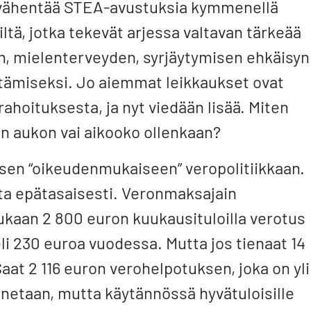
s vähentää STEA-avustuksia kymmenellä
öiltä, jotka tekevät arjessa valtavan tärkeää
in, mielenterveyden, syrjäytymisen ehkäisyn
tämiseksi. Jo aiemmat leikkaukset ovat
 rahoituksesta, ja nyt viedään lisää. Miten
än aukon vai aikooko ollenkaan?
ksen “oikeudenmukaiseen” veropolitiikkaan.
ta epätasaisesti. Veronmaksajain
ukaan 2 800 euron kuukausituloilla verotus
eli 230 euroa vuodessa. Mutta jos tienaat 14
t 2 116 euron verohelpotuksen, joka on yli
nnetaan, mutta käytännössä hyvätuloisille